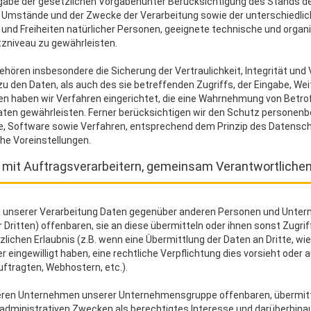
gabe der gesetzlichen Vorgabenunter Berücksichtigung des Stands de
r Umstände und der Zwecke der Verarbeitung sowie der unterschiedlic
e und Freiheiten natürlicher Personen, geeignete technische und org
niveau zu gewährleisten.
ren insbesondere die Sicherung der Vertraulichkeit, Integrität und 
 den Daten, als auch des sie betreffenden Zugriffs, der Eingabe, Weit
en haben wir Verfahren eingerichtet, die eine Wahrnehmung von Betr
ten gewährleisten. Ferner berücksichtigen wir den Schutz personenbe
, Software sowie Verfahren, entsprechend dem Prinzip des Datensc
he Voreinstellungen.
it Auftragsverarbeitern, gemeinsam Verantwortlichen 
 unserer Verarbeitung Daten gegenüber anderen Personen und Unte
Dritten) offenbaren, sie an diese übermitteln oder ihnen sonst Zugrif
lichen Erlaubnis (z.B. wenn eine Übermittlung der Daten an Dritte, wie
zer eingewilligt haben, eine rechtliche Verpflichtung dies vorsieht oder
ftragten, Webhostern, etc.).
eren Unternehmen unserer Unternehmensgruppe offenbaren, übermittel
 administrativen Zwecken als berechtigtes Interesse und darüberhin