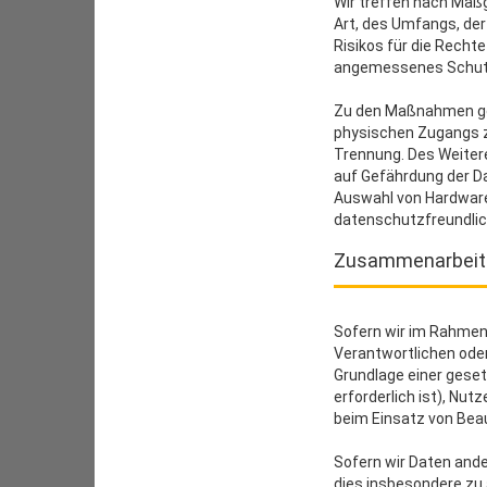
Wir treffen nach Maß
Art, des Umfangs, de
Risikos für die Recht
angemessenes Schutz
Zu den Maßnahmen gehö
physischen Zugangs zu
Trennung. Des Weiter
auf Gefährdung der Da
Auswahl von Hardware
datenschutzfreundlic
Zusammenarbeit m
Sofern wir im Rahmen
Verantwortlichen oder 
Grundlage einer gesetz
erforderlich ist), Nut
beim Einsatz von Beau
Sofern wir Daten and
dies insbesondere zu