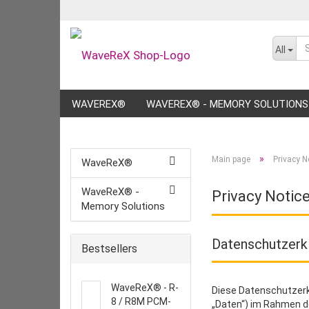
All
WAVEREX®
WAVEREX® - MEMORY SOLUTIONS
»
Main page
Privacy N
WaveReX®
WaveReX® -
Privacy Notic
Memory Solutions
Datenschutzerk
Bestsellers
WaveReX® - R-
Diese Datenschutzerk
8 / R8M PCM-
„Daten“) im Rahmen d