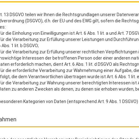
. 13 DSGVO teilen wir Ihnen die Rechtsgrundlagen unserer Datenverar
erordnung (DSGVO), d.h. der EU und des EWG gilt, sofern die Rechtsg
des:
 die Einholung von Einwilligungen ist Art. 6 Abs. 1 lit. a und Art. 7 DSG
für die Verarbeitung zur Erfüllung unserer Leistungen und Durchfüh
 Abs. 1 lit. b DSGVO;
r die Verarbeitung zur Erfüllung unserer rechtlichen Verpflichtungen ist
benswichtige Interessen der betroffenen Person oder einer anderen nat
en erforderlich machen, dient Art. 6 Abs. 1 lit. d DSGVO als Rechtsgr
ür die erforderliche Verarbeitung zur Wahrnehmung einer Aufgabe, die 
folgt, die dem Verantwortlichen übertragen wurde ist Art. 6 Abs. 1 lit.
r die Verarbeitung zur Wahrung unserer berechtigten Interessen ist Art
 Daten zu anderen Zwecken als denen, zu denen sie erhoben wurden, b
besonderen Kategorien von Daten (entsprechend Art. 9 Abs. 1 DSGVO)
nahmen