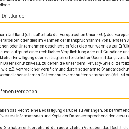
dlage.
 Drittländer
inem Drittland (d.h. außerhalb der Europäischen Union (EU), des Euro
erarbeiten oder dies im Rahmen der Inanspruchnahme von Diensten Dr
nen oder Unternehmen geschieht, erfolgt dies nur, wenn es zur Erfüllu
lligung, aufgrund einer rechtlichen Verpflichtung oder auf Grundlage u
licher Einwilligung oder vertraglich erforderlicher Übermittlung, verarb
 Datenschutzniveau, zu denen die unter dem "Privacy-Shield" zertifi
 wie z.B. vertraglicher Verpflichtung durch sogenannte Standardsch
 verbindlichen internen Datenschutzvorschriften verarbeiten (Art. 44 
ffenen Personen
aben das Recht, eine Bestätigung darüber zu verlangen, ob betreffen
f weitere Informationen und Kopie der Daten entsprechend den gesetz
g: Sie haben entsprechend. den gesetzlichen Vorgaben das Recht, die