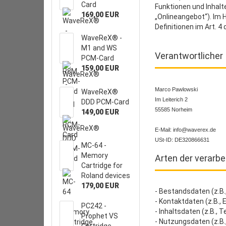
Card
Funktionen und Inhalt
169,00 EUR
„Onlineangebot“). Im H
Definitionen im Art.
WaveReX® -
M1 and WS
Verantwortlicher
PCM-Card
159,00 EUR
Marco Pawlowski
WaveReX®
Im Leiterich 2
DDD PCM-Card
55585 Norheim
149,00 EUR
E-Mail: info@waverex.de
USt-ID: DE320866631
MC-64 -
Memory
Arten der verarbe
Cartridge for
Roland devices
179,00 EUR
- Bestandsdaten (z.B
- Kontaktdaten (z.B.,
PC242 -
- Inhaltsdaten (z.B., 
Prophet VS
- Nutzungsdaten (z.B.