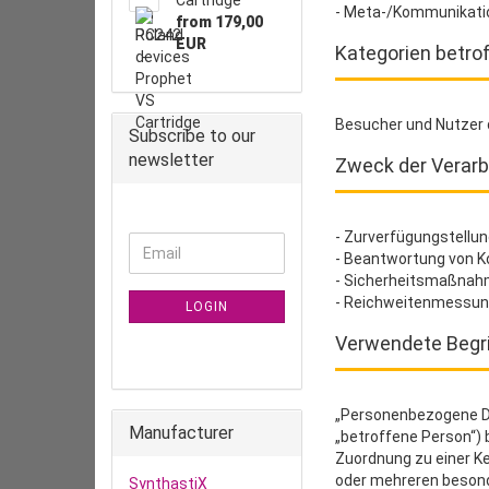
Cartridge
- Meta-/Kommunikatio
from 179,00
EUR
Kategorien betro
Besucher und Nutzer 
Subscribe to our
newsletter
Zweck der Verarb
- Zurverfügungstellun
CONTINUE
Email
- Beantwortung von K
TO
- Sicherheitsmaßnah
NEWSLETTER
- Reichweitenmessun
SUBSCRIPTION
LOGIN
PAGE
Verwendete Begri
„Personenbezogene Date
Manufacturer
„betroffene Person“) b
Zuordnung zu einer K
oder mehreren besonde
SynthastiX