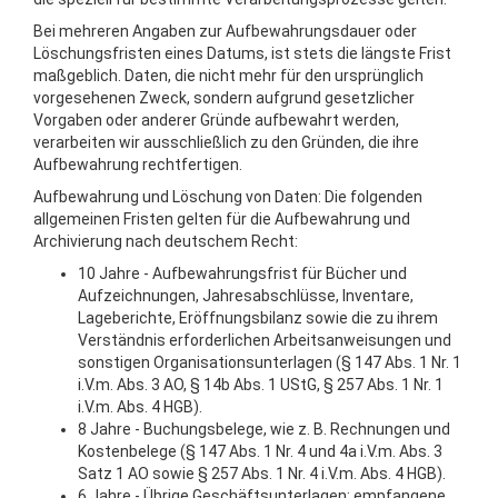
Bei mehreren Angaben zur Aufbewahrungsdauer oder
Löschungsfristen eines Datums, ist stets die längste Frist
maßgeblich. Daten, die nicht mehr für den ursprünglich
vorgesehenen Zweck, sondern aufgrund gesetzlicher
Vorgaben oder anderer Gründe aufbewahrt werden,
verarbeiten wir ausschließlich zu den Gründen, die ihre
Aufbewahrung rechtfertigen.
Aufbewahrung und Löschung von Daten: Die folgenden
allgemeinen Fristen gelten für die Aufbewahrung und
Archivierung nach deutschem Recht:
10 Jahre - Aufbewahrungsfrist für Bücher und
Aufzeichnungen, Jahresabschlüsse, Inventare,
Lageberichte, Eröffnungsbilanz sowie die zu ihrem
Verständnis erforderlichen Arbeitsanweisungen und
sonstigen Organisationsunterlagen (§ 147 Abs. 1 Nr. 1
i.V.m. Abs. 3 AO, § 14b Abs. 1 UStG, § 257 Abs. 1 Nr. 1
i.V.m. Abs. 4 HGB).
8 Jahre - Buchungsbelege, wie z. B. Rechnungen und
Kostenbelege (§ 147 Abs. 1 Nr. 4 und 4a i.V.m. Abs. 3
Satz 1 AO sowie § 257 Abs. 1 Nr. 4 i.V.m. Abs. 4 HGB).
6 Jahre - Übrige Geschäftsunterlagen: empfangene