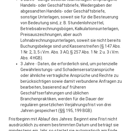
Handels- oder Geschäftsbriefe, Wiedergaben der
abgesandten Handels- oder Geschäftsbriefe,
sonstige Unterlagen, soweit sie für die Besteuerung
von Bedeutung sind, z. B. Stundenlohnzettel,
Betriebsabrechnungsbögen, Kalkulationsunterlagen,
Preisauszeichnungen, aber auch
Lohnabrechnungsunterlagen, soweit sie nicht bereits
Buchungsbelege sind und Kassenstreifen (§ 147 Abs.
1 Nr. 2, 3, 5 i.V.m. Abs. 3 AO, § 257 Abs. 1 Nr. 2 u. 3 i.V.m.
Abs. 4 HGB).
3 Jahre - Daten, die erforderlich sind, um potenzielle
Gewährleistungs- und Schadensersatzansprüche
oder ähnliche vertragliche Ansprüche und Rechte zu
berücksichtigen sowie damit verbundene Anfragen zu
bearbeiten, basierend auf früheren
Geschäftserfahrungen und üblichen
Branchenpraktiken, werden für die Dauer der
regulären gesetzlichen Verjährungsfrist von drei
Jahren gespeichert (§§ 195, 199 BGB).
Fristbeginn mit Ablauf des Jahres: Beginnt eine Frist nicht
ausdrücklich zu einem bestimmten Datum und beträgt sie
mindestens ein Jahr, so startet sie automatisch am Ende