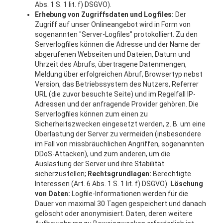
Abs. 1 S. 1 lit. f) DSGVO).
Erhebung von Zugriffsdaten und Logfiles:
Der
Zugriff auf unser Onlineangebot wird in Form von
sogenannten "Server-Logfiles" protokolliert. Zu den
Serverlogfiles können die Adresse und der Name der
abgerufenen Webseiten und Dateien, Datum und
Uhrzeit des Abrufs, übertragene Datenmengen,
Meldung über erfolgreichen Abruf, Browsertyp nebst
Version, das Betriebssystem des Nutzers, Referrer
URL (die zuvor besuchte Seite) und im Regelfall IP-
Adressen und der anfragende Provider gehören. Die
Serverlogfiles können zum einen zu
Sicherheitszwecken eingesetzt werden, z. B. um eine
Überlastung der Server zu vermeiden (insbesondere
im Fall von missbräuchlichen Angriffen, sogenannten
DDoS-Attacken), und zum anderen, um die
Auslastung der Server und ihre Stabilität
sicherzustellen;
Rechtsgrundlagen:
Berechtigte
Interessen (Art. 6 Abs. 1 S. 1 lit. f) DSGVO).
Löschung
von Daten:
Logfile-Informationen werden für die
Dauer von maximal 30 Tagen gespeichert und danach
gelöscht oder anonymisiert. Daten, deren weitere